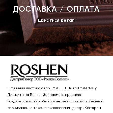
ДОСТАВКА / ОПЛАТА
Дізнатися деталі
Офіційний дистриб’ютор ТМ«РОШЕН» та ТМ«МРІЯ» у
Луцьку та на Волині. Займаємось продажем
кондитерських виробів торгівельним точкам та кінцевим
споживачам, а також є ексклюзивним дистриб’ютором