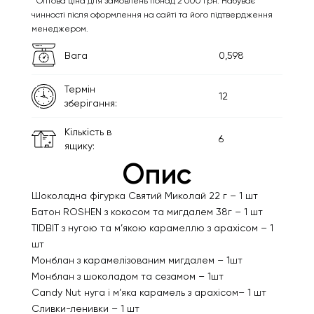
Оптова ціна для замовлень понад 2 000 грн. Набуває
чинності після оформлення на сайті та його підтвердження
менеджером.
Вага
0,598
Термін
12
зберігання:
Кількість в
6
ящику:
Опис
Шоколадна фігурка Святий Миколай 22 г – 1 шт
Батон ROSHEN з кокосом та мигдалем 38г – 1 шт
TIDBIT з нугою та м’якою карамеллю з арахісом – 1
шт
Монблан з карамелізованим мигдалем – 1шт
Монблан з шоколадом та сезамом – 1шт
Candy Nut нуга і м’яка карамель з арахісом– 1 шт
Сливки-ленивки – 1 шт