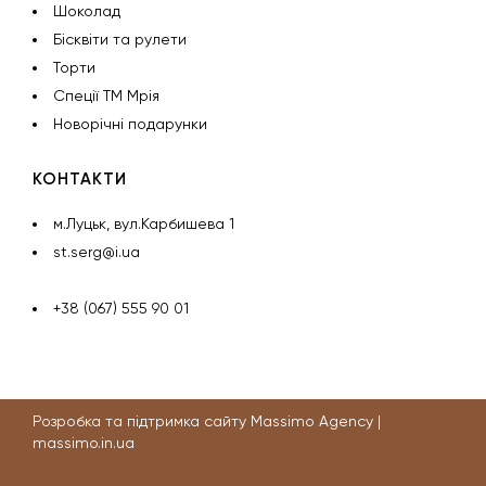
Шоколад
Бісквіти та рулети
Торти
Спеції ТМ Мрія
Новорічні подарунки
КОНТАКТИ
м.Луцьк, вул.Карбишева 1
st.serg@i.ua
+38 (067) 555 90 01
Розробка та підтримка сайту Massimo Agency |
massimo.in.ua