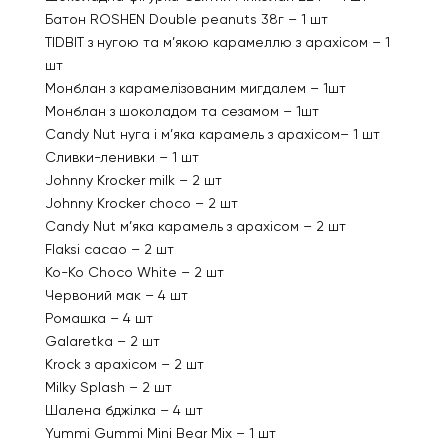
Батон ROSHEN Double peanuts 38г – 1 шт
TIDBIT з нугою та м’якою карамеллю з арахісом – 1
шт
Монблан з карамелізованим мигдалем – 1шт
Монблан з шоколадом та сезамом – 1шт
Candy Nut нуга і м’яка карамель з арахісом– 1 шт
Сливки-ленивки – 1 шт
Johnny Krocker milk – 2 шт
Johnny Krocker choco – 2 шт
Candy Nut м’яка карамель з арахісом – 2 шт
Flaksi cacao – 2 шт
Ko-Ko Choco White – 2 шт
Червоний мак – 4 шт
Ромашка – 4 шт
Galaretkа – 2 шт
Krock з арахісом – 2 шт
Milky Splash – 2 шт
Шалена бджілка – 4 шт
Yummi Gummi Mini Bear Mix – 1 шт