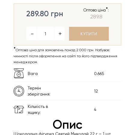
*
Оптова ціна
:
289.80 грн
289.8
КУПИТИ
*
Оптова ціна для замовлень понад 2 000 грн. Набуває
чинності після оформлення на сайті та його підтвердження
менеджером.
Вага
0.665
Термін
12
зберігання:
Кількість в
4
ящику:
Опис
Шоколадна фігурка Святий Миколай 22 г – 1 шт