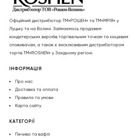
Офіційний дистриб’ютор ТМ«РОШЕН» та ТМ«МРІЯ» у
Луцьку та на Волині. Займаємось продажем
кондитерських виробів торгівельним точкам та кінцевим
споживачам, а також є ексклюзивним дистриб’ютором
тортів ТМ«ROSHEN» у Західному регіоні.
ІНФОРМАЦІЯ
Про нас
Доставка та оплата
Правила та умови
Карта сайту
КАТЕГОРІЇ
Печиво та вафлі