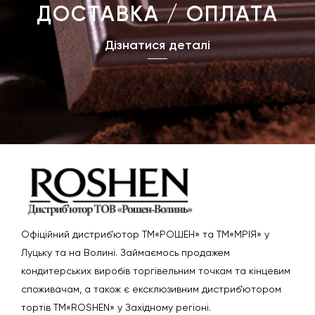
ДОСТАВКА / ОПЛАТА
Дізнатися деталі
Офіційний дистриб’ютор ТМ«РОШЕН» та ТМ«МРІЯ» у
Луцьку та на Волині. Займаємось продажем
кондитерських виробів торгівельним точкам та кінцевим
споживачам, а також є ексклюзивним дистриб’ютором
тортів ТМ«ROSHEN» у Західному регіоні.