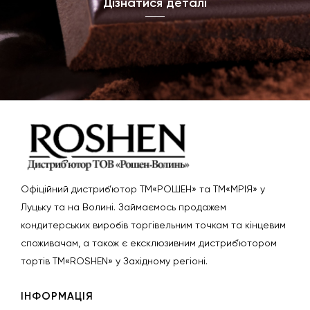
Дізнатися деталі
Офіційний дистриб’ютор ТМ«РОШЕН» та ТМ«МРІЯ» у
Луцьку та на Волині. Займаємось продажем
кондитерських виробів торгівельним точкам та кінцевим
споживачам, а також є ексклюзивним дистриб’ютором
тортів ТМ«ROSHEN» у Західному регіоні.
ІНФОРМАЦІЯ