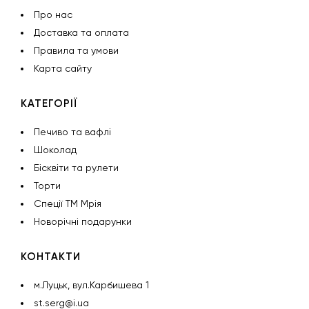
Про нас
Доставка та оплата
Правила та умови
Карта сайту
КАТЕГОРІЇ
Печиво та вафлі
Шоколад
Бісквіти та рулети
Торти
Спеції ТМ Мрія
Новорічні подарунки
КОНТАКТИ
м.Луцьк, вул.Карбишева 1
st.serg@i.ua