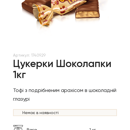
Артикул:
1740929
Цукерки Шоколапки
1кг
Тофі з подрібненим арахісом в шоколадній
глазурі
Немає в наявності
Вага
1 кг