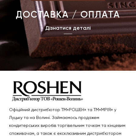
ДОСТАВКА / ОПЛАТА
Дізнатися деталі
Офіційний дистриб’ютор ТМ«РОШЕН» та ТМ«МРІЯ» у
Луцьку та на Волині. Займаємось продажем
кондитерських виробів торгівельним точкам та кінцевим
споживачам, а також є ексклюзивним дистриб’ютором