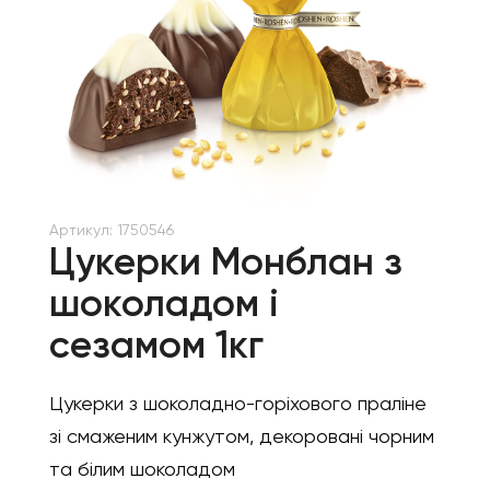
Артикул:
1750546
Цукерки Монблан з
шоколадом і
сезамом 1кг
Цукерки з шоколадно-горіхового праліне
зі смаженим кунжутом, декоровані чорним
та білим шоколадом