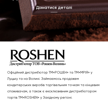
Дізнатися деталі
Офіційний дистриб’ютор ТМ«РОШЕН» та ТМ«МРІЯ» у
Луцьку та на Волині. Займаємось продажем
кондитерських виробів торгівельним точкам та кінцевим
споживачам, а також є ексклюзивним дистриб’ютором
тортів ТМ«ROSHEN» у Західному регіоні.