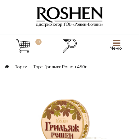
0
Меню
Торти
Торт Грильяж Рошен 450г