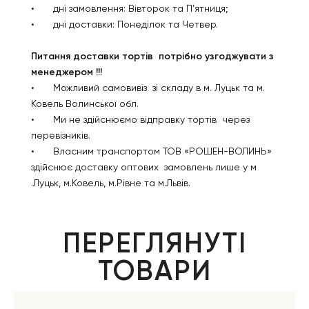
•
дні замовлення: Вівторок та П’ятниця;
•
дні доставки: Понеділок та Четвер.
Питання доставки тортів потрібно узгоджувати з
менеджером !!!
•
Можливий самовивіз зі складу в м. Луцьк та м.
Ковель Волинської обл.
•
Ми не здійснюємо відправку тортів через
перевізників.
•
Власним транспортом ТОВ «РОШЕН-ВОЛИНЬ»
здійснює доставку оптових замовлень лише у м
.Луцьк, м.Ковель, м.Рівне та м.Львів.
ПЕРЕГЛЯНУТІ
ТОВАРИ