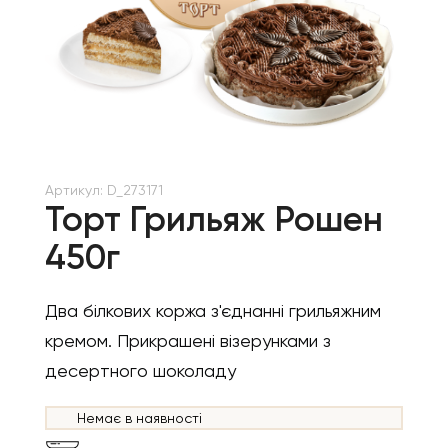
Артикул:
D_273171
Торт Грильяж Рошен
450г
Два білкових коржа з'єднанні грильяжним
кремом. Прикрашені візерунками з
десертного шоколаду
Немає в наявності