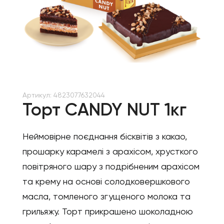
Артикул:
4823077632044
Торт CANDY NUT 1кг
Неймовірне поєднання бісквітів з какао,
прошарку карамелі з арахісом, хрусткого
повітряного шару з подрібненим арахісом
та крему на основі солодковершкового
масла, томленого згущеного молока та
грильяжу. Торт прикрашено шоколадною