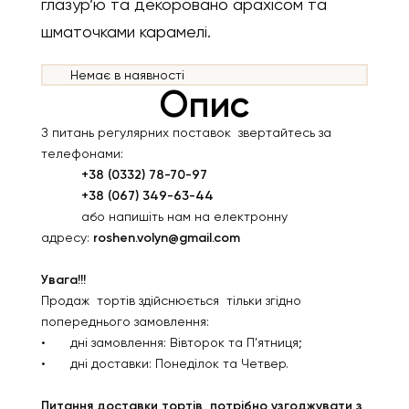
глазур’ю та декоровано арахісом та
шматочками карамелі.
Немає в наявності
Опис
З питань регулярних поставок звертайтесь за
телефонами:
+38 (0332) 78-70-97
+38 (067) 349-63-44
або напишіть нам на електронну
адресу:
roshen.volyn@gmail.com
Увага!!!
Продаж тортів здійснюється тільки згідно
попереднього замовлення:
•
дні замовлення: Вівторок та П’ятниця;
•
дні доставки: Понеділок та Четвер.
Питання доставки тортів потрібно узгоджувати з