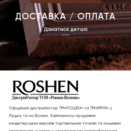
ДОСТАВКА / ОПЛАТА
Дізнатися деталі
Офіційний дистриб’ютор ТМ«РОШЕН» та ТМ«МРІЯ» у
Луцьку та на Волині. Займаємось продажем
кондитерських виробів торгівельним точкам та кінцевим
споживачам, а також є ексклюзивним дистриб’ютором