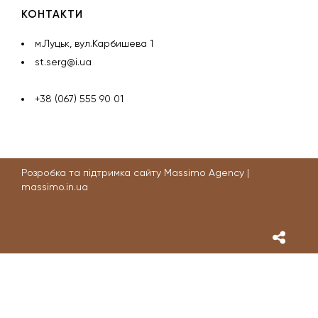
КОНТАКТИ
м.Луцьк, вул.Карбишева 1
st.serg@i.ua
+38 (067) 555 90 01
Розробка та підтримка сайту Massimo Agency |
massimo.in.ua