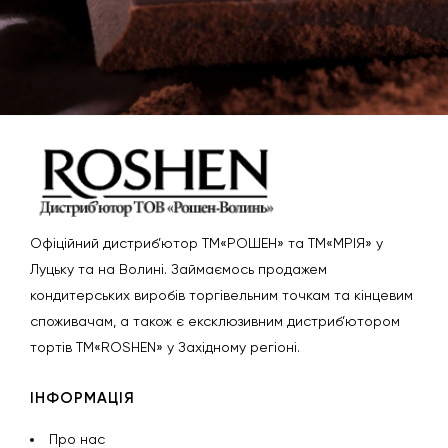
Офіційний дистриб’ютор ТМ«РОШЕН» та ТМ«МРІЯ» у
Луцьку та на Волині. Займаємось продажем
кондитерських виробів торгівельним точкам та кінцевим
споживачам, а також є ексклюзивним дистриб’ютором
тортів ТМ«ROSHEN» у Західному регіоні.
ІНФОРМАЦІЯ
Про нас