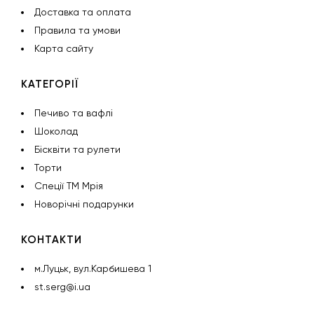
Доставка та оплата
Правила та умови
Карта сайту
КАТЕГОРІЇ
Печиво та вафлі
Шоколад
Бісквіти та рулети
Торти
Спеції ТМ Мрія
Новорічні подарунки
КОНТАКТИ
м.Луцьк, вул.Карбишева 1
st.serg@i.ua